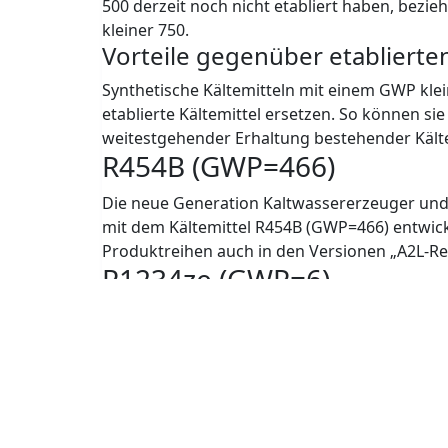
unterliegen. Das Berechnungsmodell der FGase
gilt eine Beschränkung des GWP von ca. 500. 
500 derzeit noch nicht etabliert haben, bezie
kleiner 750.
Vorteile gegenüber etablierten
Synthetische Kältemitteln mit einem GWP klei
etablierte Kältemittel ersetzen. So können sie
weitestgehender Erhaltung bestehender Kälte
R454B (GWP=466)
Die neue Generation Kaltwassererzeuger un
mit dem Kältemittel R454B (GWP=466) entwicke
Produktreihen auch in den Versionen „A2L-Re
R1234ze (GWP=6)
Die Baureihe der luft- und wassergekühlten 
neue Kältemittel R1234ze mit niedrigem GWP
WAS IST EIN A2L-READY-GERÄT