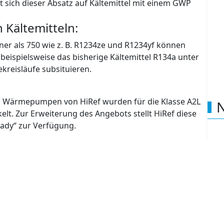
V ist auf das Jahr 2030 beschränkt. Ab diesem Jahr
Da sich synthetische Kältemittel mit einem GWP unter
ht sich dieser Absatz auf Kältemittel mit einem GWP
 Kältemitteln:
ner als 750 wie z. B. R1234ze und R1234yf können
 beispielsweise das bisherige Kältemittel R134a unter
kreisläufe subsituieren.
d Wärmepumpen von HiRef wurden für die Klasse A2L
N
lt. Zur Erweiterung des Angebots stellt HiRef diese
ady“ zur Verfügung.
Kaltwassererzeuger mit Schraubenverdichter nutzt das
-Wert (GWP=6) im Sinne einer Green Technology.
?