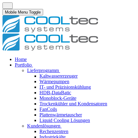
Mobile Menu Toggle
Home
Portfolio
Lieferprogramm
Kaltwassererzeuger
Wärmepumpen
IT- und Präzisionskühlung
HDB-DataBatic
Monoblock-Geräte
Trockenkühler und Kondensatoren
FanCoils
Plattenwärmetauscher
Liquid Cooling Lösungen
Kundenlösungen
Rechenzentren
Industriekälte