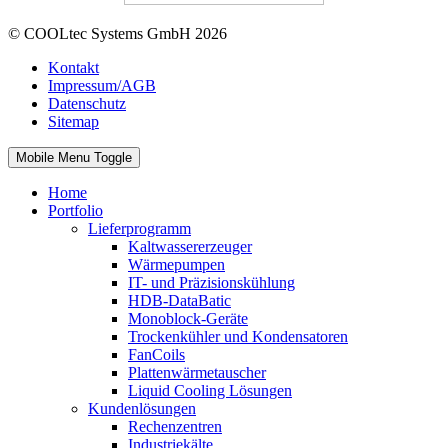
© COOLtec Systems GmbH 2026
Kontakt
Impressum/AGB
Datenschutz
Sitemap
Mobile Menu Toggle
Home
Portfolio
Lieferprogramm
Kaltwassererzeuger
Wärmepumpen
IT- und Präzisionskühlung
HDB-DataBatic
Monoblock-Geräte
Trockenkühler und Kondensatoren
FanCoils
Plattenwärmetauscher
Liquid Cooling Lösungen
Kundenlösungen
Rechenzentren
Industriekälte