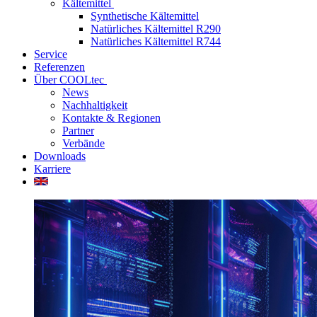
Kältemittel
Synthetische Kältemittel
Natürliches Kältemittel R290
Natürliches Kältemittel R744
Service
Referenzen
Über COOLtec
News
Nachhaltigkeit
Kontakte & Regionen
Partner
Verbände
Downloads
Karriere