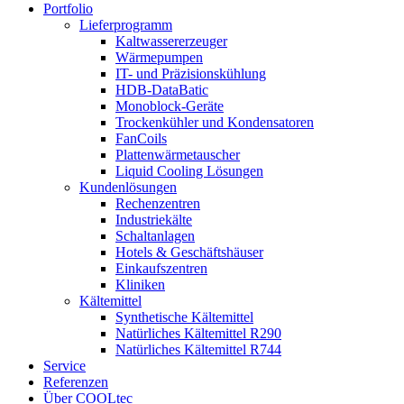
Portfolio
Lieferprogramm
Kaltwassererzeuger
Wärmepumpen
IT- und Präzisionskühlung
HDB-DataBatic
Monoblock-Geräte
Trockenkühler und Kondensatoren
FanCoils
Plattenwärmetauscher
Liquid Cooling Lösungen
Kundenlösungen
Rechenzentren
Industriekälte
Schaltanlagen
Hotels & Geschäftshäuser
Einkaufszentren
Kliniken
Kältemittel
Synthetische Kältemittel
Natürliches Kältemittel R290
Natürliches Kältemittel R744
Service
Referenzen
Über COOLtec