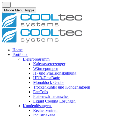
Mobile Menu Toggle
Home
Portfolio
Lieferprogramm
Kaltwassererzeuger
Wärmepumpen
IT- und Präzisionskühlung
HDB-DataBatic
Monoblock-Geräte
Trockenkühler und Kondensatoren
FanCoils
Plattenwärmetauscher
Liquid Cooling Lösungen
Kundenlösungen
Rechenzentren
Industriekälte